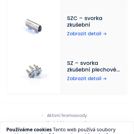
SZC – svorka
zkušební
Zobrazit detail →
SZ – svorka
zkušební plechové
příložky
Zobrazit detail →
Aktivní hromosvody
Klasické hromosvody
Služby