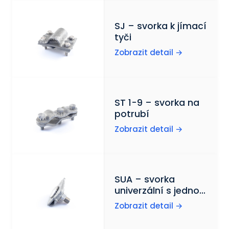
Novinky
SJ – svorka k jímací
tyči
Kontakt
Zobrazit detail →
ENGLISH
ST 1-9 – svorka na
potrubí
Zobrazit detail →
SUA – svorka
univerzální s jednou
příložkou
Zobrazit detail →