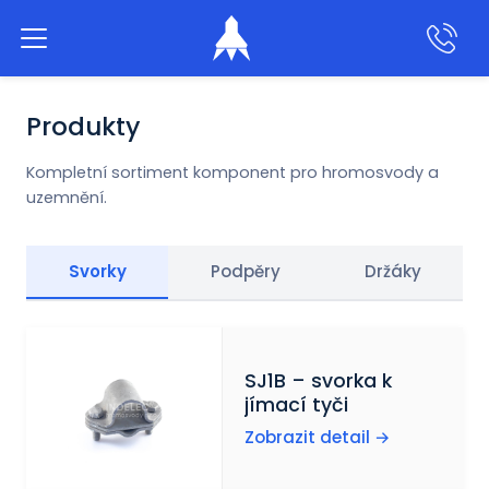
Aktivní hromosvody
Produkty
Klasické hromosvody
Kompletní sortiment komponent pro hromosvody a
uzemnění.
Produkty
Svorky
Podpěry
Držáky
Služby
Naše práce
SJ1B – svorka k
jímací tyči
Zobrazit detail →
O nás